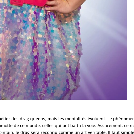
métier des drag queens, mais les mentalités évoluent. Le phénomè
otte de ce monde, celles qui ont battu la voie. Assurément, ce ne
lointain, le drag sera reconnu comme un art véritable. Il faut simp