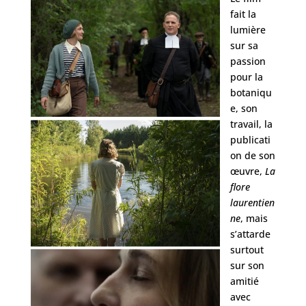
fait la
lumière
sur sa
passion
pour la
botaniqu
e, son
travail, la
publicati
on de son
œuvre,
La
flore
laurentien
ne
, mais
s’attarde
surtout
sur son
amitié
avec