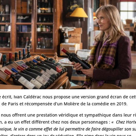
me écrit, Ivan Caldérac nous propose une version grand écran de cet
 de Paris et récompensée d’un Molière de la comédie en 2019.
 nous offrent une prestation véridique et sympathique dans leur r
ilm, a eu un effet différent chez nos deux personnages :
« Chez Hort
toxique, le vin a comme effet de lui permettre de faire dégoupiller son s
ulter, d’entrer dans un jeu de séduction. Elle aime donc le vin pour sa