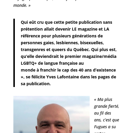
monde. »
Qui eût cru que cette petite publication sans
prétention allait devenir LE magazine et LA
référence pour plusieurs générations de
personnes gaies, lesbiennes, bisexuelles,
transgenres et queers du Québec. Qui plus est,
qu’elle deviendrait le premier magazine/m
é
dia
LGBTQ+ de langue fran
ç
aise au
monde
à
franchir le cap des 40 ans d
’
existence
», se félicite Yves Lafontaine dans les pages de
sa publication.
« Ma plus
grande fierté,
au fil des
ans, c’est que
Fugues a su