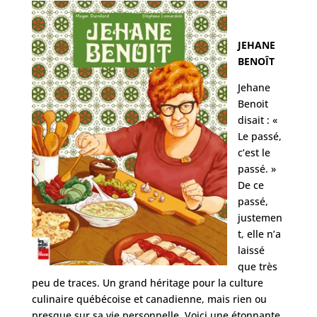
JEHANE
BENOÎT
Jehane
Benoit
disait : «
Le passé,
c’est le
passé. »
De ce
passé,
justemen
t, elle n’a
laissé
que très
peu de traces. Un grand héritage pour la culture
culinaire québécoise et canadienne, mais rien ou
presque sur sa vie personnelle. Voici une étonnante