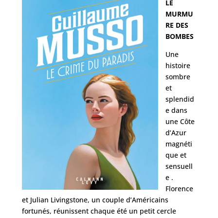
LE
MURMU
RE DES
BOMBES
Une
histoire
sombre
et
splendid
e dans
une Côte
d’Azur
magnéti
que et
sensuell
e .
Florence
et Julian Livingstone, un couple d’Américains
fortunés, réunissent chaque été un petit cercle