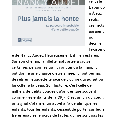
verbale
L’abando
n À eux
seuls,
ces mots
auraient
pu
décrire
l’existenc
e de Nancy Audet. Heureusement, il n’en est rien.
Sur son chemin, la fillette maltraitée a croisé
certaines personnes qui lui ont tendu la main, lui
ont donné une chance d’être aimée, lui ont permis
de retirer l’étiquette tenace de victime qui aurait pu
lui coller à la peau. Son histoire, c’est celle de
milliers de petits poqués qu’on désigne souvent
comme «les enfants de la DPJ». C’est un cri du cœur,
un signal d’alarme, un appel à l’aide afin que les
enfants, tous les enfants, cessent de porter sur leurs
frêles épaules le poids de fautes qui ne sont pas les