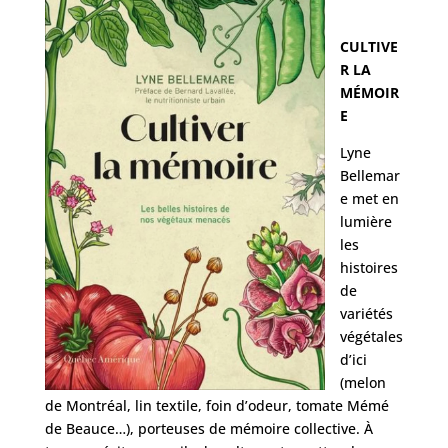
CULTIVE
R LA
MÉMOIR
E
Lyne
Bellemar
e met en
lumière
les
histoires
de
variétés
végétales
d’ici
(melon
de Montréal, lin textile, foin d’odeur, tomate Mémé
de Beauce…), porteuses de mémoire collective. À