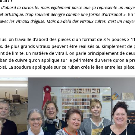
d’art ?
t d’abord la curiosité, mais également parce que ça représente un moy
ue et artistique, trop souvent dénigré comme une forme d’artisanat ».
En 
on avec les vitraux d’église. Mais au-delà des vitraux cultes, c’est un mo
Plus, on travaille d’abord des pièces d’un format de 8 ½ pouces x 1
nts, de plus grands vitraux peuvent être réalisés ou simplement de 
nt de limite. En matière de vitrail, on parle principalement de deux
uban de cuivre qu’on applique sur le périmètre du verre qu’on a p
isi. La soudure appliquée sur ce ruban crée le lien entre les pièce