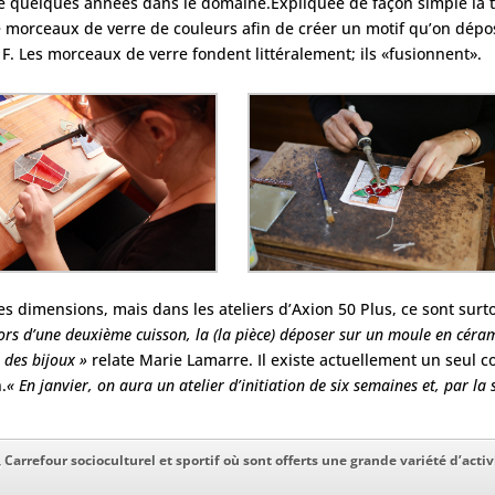
 quelques années dans le domaine.Expliquée de façon simple la te
morceaux de verre de couleurs afin de créer un motif qu’on dépos
F. Les morceaux de verre fondent littéralement; ils «fusionnent».
ntes dimensions, mais dans les ateliers d’Axion 50 Plus, ce sont su
lors d’une deuxième cuisson, la (la pièce) déposer sur un moule en céra
e des bijoux »
relate Marie Lamarre. Il existe actuellement un seul c
.
« En janvier, on aura un atelier d’initiation de six semaines et, par la
 Carrefour socioculturel et sportif où sont offerts une grande variété d’activ