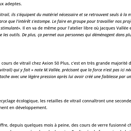
aux adeptes.
itrail, ils s’équipent du matériel nécessaire et se retrouvent seuls à l
arce que l’intérêt s’estompe. Le faire en groupe pour travailler nos pro
 stimulant».
Il en va de même pour l’atelier libre où Jacques Vallée e
ête les outils. De plus, ça permet aux personnes qui déménagent dans plus
s cours de vitrail chez Axion 50 Plus, c’est en très grande majorit
 vitrail) qui y fait » note M.Vallée, précisant que la force n’est pas ici n
étache avec une légère pression après lui avoir créé une faiblesse par un 
yclage écologique, les retailles de vitrail connaîtront une seconde
ement en développement.
on offre, depuis quelques mois à peine, des cours de verre fusionné 