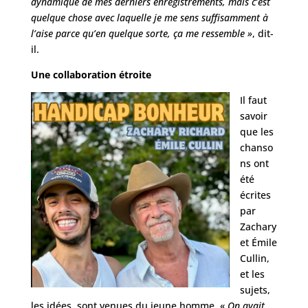
dynamique de mes derniers enregistrements, mais c’est
quelque chose avec laquelle je me sens suffisamment à
l’aise parce qu’en quelque sorte, ça me ressemble »
, dit-
il.
Une collaboration étroite
Il faut
savoir
que les
chanso
ns ont
été
écrites
par
Zachary
et Émile
Cullin,
et les
sujets,
les idées, sont venues du jeune homme. «
On avait