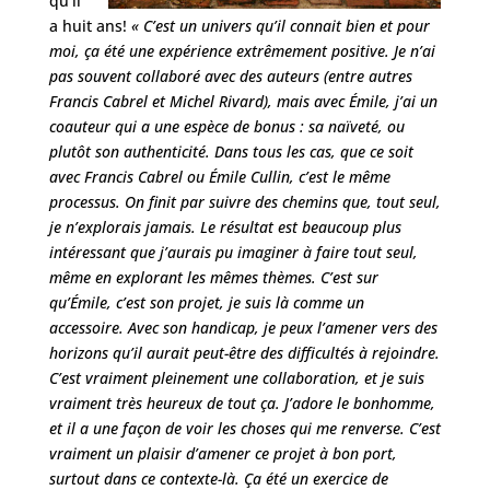
qu’il
a huit ans!
« C’est un univers qu’il connait bien et pour
moi, ça été une expérience extrêmement positive. Je n’ai
pas souvent collaboré avec des auteurs (entre autres
Francis Cabrel et Michel Rivard), mais avec Émile, j’ai un
coauteur qui a une espèce de bonus : sa naïveté, ou
plutôt son authenticité. Dans tous les cas, que ce soit
avec Francis Cabrel ou Émile Cullin, c’est le même
processus. On finit par suivre des chemins que, tout seul,
je n’explorais jamais. Le résultat est beaucoup plus
intéressant que j’aurais pu imaginer à faire tout seul,
même en explorant les mêmes thèmes. C’est sur
qu’Émile, c’est son projet, je suis là comme un
accessoire. Avec son handicap, je peux l’amener vers des
horizons qu’il aurait peut-être des difficultés à rejoindre.
C’est vraiment pleinement une collaboration, et je suis
vraiment très heureux de tout ça. J’adore le bonhomme,
et il a une façon de voir les choses qui me renverse. C’est
vraiment un plaisir d’amener ce projet à bon port,
surtout dans ce contexte-là. Ça été un exercice de