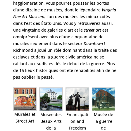
l’agglomération, vous pourrez pousser les portes
d’une dizaine de musées, dont le légendaire
Virginia
Fine Art Museum
,
l’un des musées les mieux cotés
dans l’est des États-Unis. Vous y retrouverez aussi,
une vingtaine de galeries d’art et
le
street art
est
omniprésent
avec plus d’une cinquantaine de
murales seulement dans le secteur
Downtown
!
Richmond a joué un rôle dominant dans la traite des
esclaves et dans la guerre civile américaine se
ralliant aux sudistes dès le début de la guerre.
Plus
de 15 lieux historique
s ont été réhabilités afin de ne
pas oublier le passé.
Murales et
Musée des
Emancipati
Musée de
Street Art
Beaux Arts
on and
la guerre
de la
Freedom
de