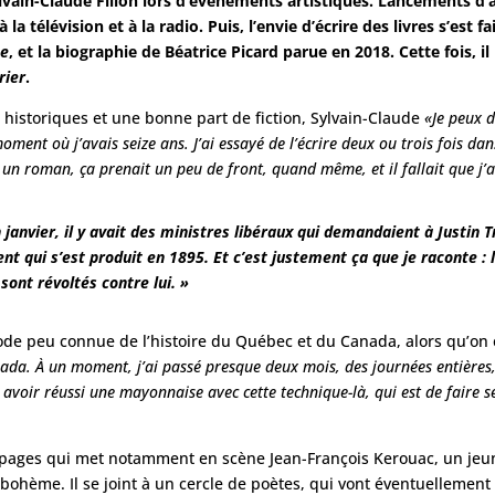
lvain-Claude Filion lors d’événements artistiques. Lancements d’al
 la télévision et à la radio. Puis, l’envie d’écrire des livres s’est fa
he
, et la biographie de Béatrice Picard parue en 2018. Cette fois,
rier
.
 historiques et une bonne part de fiction, Sylvain-Claude
«Je peux d
oment où j’avais seize ans. J’ai essayé de l’écrire deux ou trois fois dan
 un roman, ça prenait un peu de front, quand même, et il fallait que j’
janvier, il y avait des ministres libéraux qui demandaient à Justin 
ent qui s’est produit en 1895. Et c’est justement ça que je raconte 
sont révoltés contre lui. »
iode peu connue de l’histoire du Québec et du Canada, alors qu’on 
Canada. À un moment, j’ai passé presque deux mois, des journées entières
avoir réussi une mayonnaise avec cette technique-là, qui est de faire se
 pages qui met notamment en scène Jean-François Kerouac, un jeun
ohème. Il se joint à un cercle de poètes, qui vont éventuellement f