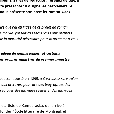
bums, salles de rédaction, réseaux de télé, il
ite pressante : il a signé les best-sellers
Le
 il nous présente son premier roman,
Dans
ire que j’ai eu l’idée de ce projet de roman
s ma vie, j’ai fait des recherches aux archives
aie la maturité nécessaire pour m’attaquer à ça. »
Trudeau de démissionner, et certains
: les propres ministres du premier ministre
est transporté en 1895.
« C’est assez rare qu’on
, aux archives, pour lire des biographies des
 côtoyer des intrigues réelles et des intrigues
e artiste de Kamouraska, qui arrive à
onder l’École littéraire de Montréal, et