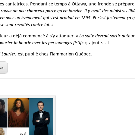
ses cantatrices. Pendant ce temps à Ottawa, une fronde se prépare 
trouve un peu chanceux parce qu’en janvier, il y avait des ministres li
 lien avec un événement qui s’est produit en 1895. Et c’est justement ça 
se sont révoltés contre lui. »
uteur a déjà commencé à s’y attaquer.
« La suite devrait sortir autou
boucler la boucle avec les personnages fictifs »,
ajoute-t-il.
d Laurier
, est publié chez Flammarion Québec.
ca