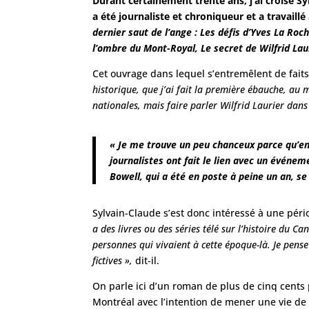
Durant certainement trente ans, j’ai croisé Sy
a été journaliste et chroniqueur et a travaillé à
dernier saut de l’ange : Les défis d’Yves La Roc
l’ombre du Mont-Royal, Le secret de Wilfrid Lau
Cet ouvrage dans lequel s’entremêlent de faits
historique, que j’ai fait la première ébauche, au m
nationales, mais faire parler Wilfrid Laurier dans
« Je me trouve un peu chanceux parce qu’en 
journalistes ont fait le lien avec un événem
Bowell, qui a été en poste à peine un an, se 
Sylvain-Claude s’est donc intéressé à une pér
a des livres ou des séries télé sur l’histoire du 
personnes qui vivaient à cette époque-là. Je pense 
fictives »,
dit-il.
On parle ici d’un roman de plus de cinq cents
Montréal avec l’intention de mener une vie de b