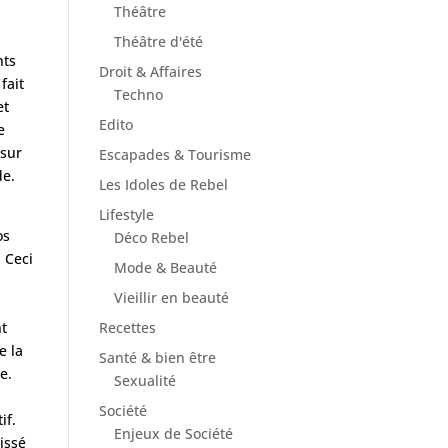
Théâtre
Théâtre d'été
nts
Droit & Affaires
fait
Techno
et
Edito
e
 sur
Escapades & Tourisme
de.
Les Idoles de Rebel
Lifestyle
os
Déco Rebel
. Ceci
Mode & Beauté
Vieillir en beauté
nt
Recettes
e la
Santé & bien être
e.
Sexualité
Société
if.
Enjeux de Société
aissé