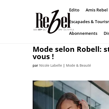
Edito
Amis Rebel
Escapades & Touri
Abonnements
Di
Mode selon Robell: st
vous !
par
Nicole Labelle
|
Mode & Beauté