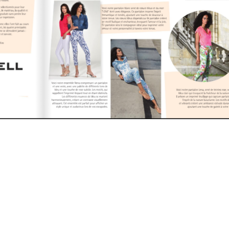
lles
Droit & Affaires
Escapades & Tourisme
Société
L
nts
Distribution
À Propos
Politique de Protection de la 