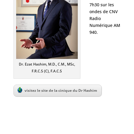
7h30 sur les
ondes de CNV
Radio
Numérique AM
940.
Dr. Ezat Hashim, M.D., C.M., MSc,
F.R.C.S (C), F.A.C.S
visitez le site de la cinique du Dr Hashim