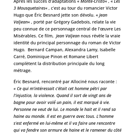
Après les succès d’adaptations «
Monte-Cristo
« , «
Les
3 Mousquetaires
« , c’est au tour du romancier Victor
Hugo que Éric Besnard jette son dévolu. «
Jean
Valjean
« , porté par Grégory Gadebois, relate la vie
peu connue de ce personnage central de l’œuvre Les
Misérables. Ce film,
Jean Valjean
nous révèle la vraie
identité du principal personnage du roman de Victor
Hugo. Bernard Campan, Alexandra Lamy, Isabelle
Carré, Dominique Pinon et Romane Libert
complètent la distribution principale du long
métrage.
Éric Besnard, rencontré par Allociné nous raconte :
« Ce qui m’intéressait c’était cet homme pétri par
l’injustice, la violence. Quand il sort de vingt ans de
bagne pour avoir volé́ un pain, il est marqué à vie.
Personne ne veut de lui. Le monde le hait et il rend sa
haine au monde. Il est en guerre avec tous. L’homme
s’est enfermé en lui-même et il va faire une rencontre
qui va fendre son armure de haine et le ramener du côté