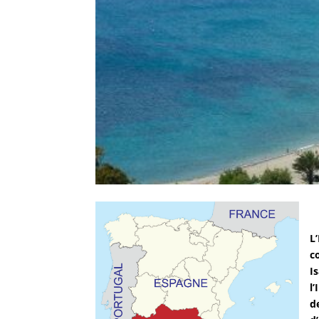
L
c
I
l
d