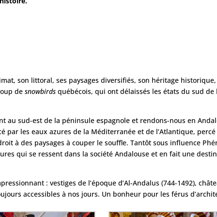
histoire.
mat, son littoral, ses paysages diversifiés, son héritage historique
ucoup de
snowbirds
québécois, qui ont délaissés les états du sud de
t au sud-est de la péninsule espagnole et rendons-nous en Andalo
rcé par les eaux azures de la Méditerranée et de l’Atlantique, percé
oit à des paysages à couper le souffle. Tantôt sous influence Phé
s qui se ressent dans la société Andalouse et en fait une destina
mpressionnant : vestiges de l’époque d’Al-Andalus (744-1492), châte
ours accessibles à nos jours. Un bonheur pour les férus d’architec