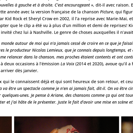
uvelles à gauche et à droite. C’est encourageant »,
dit-il avec raison
ette année avec la version française de la chanson
Picture
, qui figu
ar Kid Rock et Sheryl Crow en 2002, il l’a reprise avec Marie-Mai,
ter que le clip a été vu à plus d’un million et demi de reprises! Kid
invité chez lui à Nashville. Le genre de choses auxquelles il n’avai
du monde autour de moi qui n’a jamais cessé de croire en ce que je faisai
res le producteur Nicolas Lemieux, que je connais depuis longtemps, et 
 me relancer dans la chanson, mes proches étaient contents et ont con
 à deux occasions à l’émission
La Voix
(2014 et 2020), avoue qu’il a
 arriver dès janvier.
 qui le connaissent déjà et qui sont heureux de son retour, et ceu
 va être un spectacle comme je n’en ai jamais fait, dit-il. On va être cin
er quelques-unes. Je pense à Ariane, des chansons comme ça qui ont tourné
ter et j’ai hâte de le présenter. Juste le fait d’avoir une mise en scène