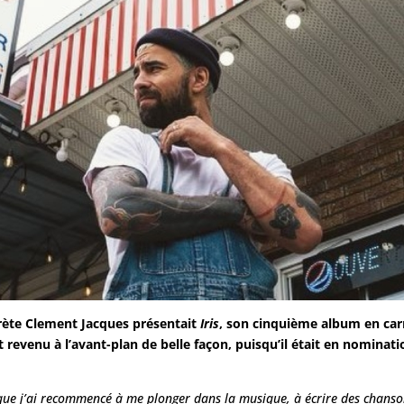
prète Clement Jacques présentait
Iris
, son cinquième album en carr
 est revenu à l’avant-plan de belle façon, puisqu’il était en nomina
que j’ai recommencé à me plonger dans la musique, à écrire des chanson