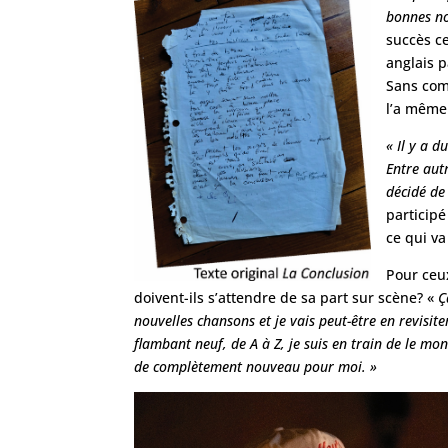
bonnes no
succès c
anglais p
Sans comp
l’a même 
« Il y a 
Entre aut
décidé de
participé
ce qui va
Pour ceux
doivent-ils s’attendre de sa part sur scène? «
Ça
nouvelles chansons et je vais peut-être en revisit
flambant neuf, de A à Z, je suis en train de le mon
de complètement nouveau pour moi. »