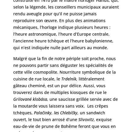
construite en 1410 par le maître horloger Hanus, qui,
selon la légende, les conseillers municipaux auraient
rendu aveugle pour qu’il ne puisse jamais
reproduire son œuvre. En plus des animations
mécaniques, l’horloge indique plusieurs heures :
l’heure astronomique, l’heure d’Europe centrale,
l’ancienne heure tchèque et l’heure babylonienne,
qui n’est indiquée nulle part ailleurs au monde.
Malgré que la fin de notre périple soit proche, nous
ne pouvons partir sans déguster les spécialités de
cette ville cosmopolite. Nourriture symbolique de la
cuisine de rue locale, le
Trdelník,
littéralement
gâteau cheminé, est un pur délice. Aussi, vous
trouverez dans de multiples kiosques de rue le
Grilované klobása,
une saucisse grillée servie avec de
la moutarde vous laissera sans voix. Les crêpes
tchèques,
Palačinky, les Chlebíčky,
un sandwich
ouvert, le tout bien arrosé d’une
Slivovitz
, exquise
eau-de-vie de prune de Bohême feront que vous en