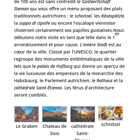
de 100 ans est sans contredit le
Gastwirtschaft
Steman
qui vous offre un menu proposant des plats
traditionnels autrichiens : le
schnitzel,
les
Käsespätzle,
la
zuppa di cipolle
ou encore l’escalope viennoise
choieront certainement vos papilles gustatives.Nous
er
débutons notre visite en tant que telle dans le 1
arrondissement et pour cause. L’
Innere Stadt
est au
cœur de la ville. Classé par l’UNESCO, le quartier
regroupe des monuments emblématiques de la ville
tels que le
palais de Hofburg
qui donne un aperçu de
la vie luxueuse des empereurs de la monarchie des
Habsbourg, le Parlement autrichien,
le Rathaus
et la
cathédrale Saint-Étienne.
Les férus d’architecture
seront comblés.
schnitzel
Le Graben
Chateau de
cathédrale
Sissi
Saint-