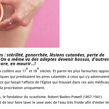
s : stérilité, gonorrhée, lésions cutanées, perte de
s. On a même vu des adeptes devenir bossus, d’autre
core, en mourir
…!
e
e
la cuillère aux 17
et 18
siècles. Et parmi les plus farouches oppo
ifiques qui prédisaient les pires calamités à ceux qui s’y adonnaient
ce qui faisait l’affaire de l’Église qui trouvait dans ces avis médica
à la procréation uniquement.
s, le fondateur du scoutisme, Robert Baden-Powell (1857-1941)
 de leur faire laver le sexe avec de l’eau très froide afin d’éviter le