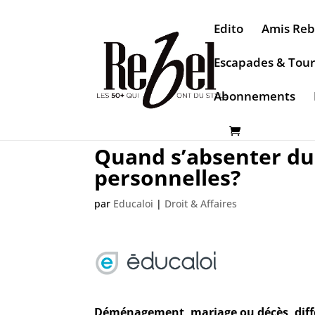
Edito
Amis Reb
Escapades & Tou
Abonnements
Quand s’absenter du 
personnelles?
par
Educaloi
|
Droit & Affaires
Déménagement, mariage ou décès, diffé