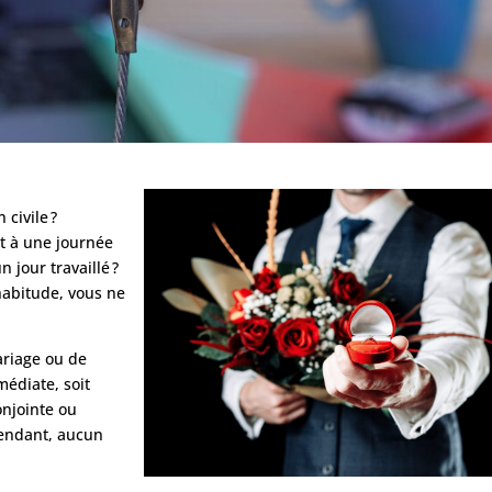
 civile ?
it à une journée
n jour travaillé ?
habitude, vous ne
ariage ou de
médiate, soit
onjointe ou
pendant, aucun