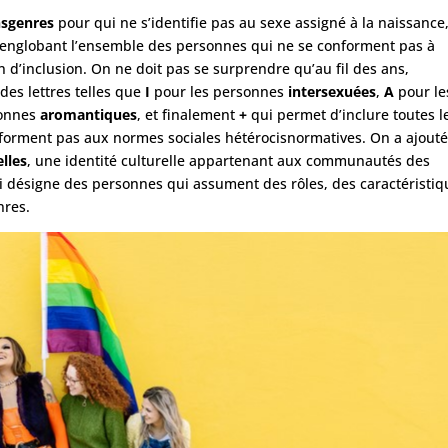
nsgenres
pour qui ne s’identifie pas au sexe assigné à la naissance
englobant l’ensemble des personnes qui ne se conforment pas à
 d’inclusion. On ne doit pas se surprendre qu’au fil des ans,
des lettres telles que
I
pour les personnes
intersexuées
,
A
pour le
sonnes
aromantiques
, et finalement
+
qui permet d’inclure toutes l
forment pas aux normes sociales hétérocisnormatives. On a ajout
lles
, une identité culturelle appartenant aux communautés des
ui désigne des personnes qui assument des rôles, des caractéristiq
nres.