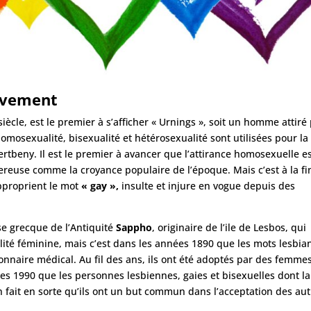
ouvement
iècle, est le premier à s’afficher « Urnings », soit un homme attiré
mosexualité, bisexualité et hétérosexualité sont utilisées pour la
ertbeny. Il est le premier à avancer que l’attirance homosexuelle e
gereuse comme la croyance populaire de l’époque. Mais c’est à la fi
pproprient le mot
« gay »,
insulte et injure en vogue depuis des
se grecque de l’Antiquité
Sappho
, originaire de l’ile de Lesbos, qui
ité féminine, mais c’est dans les années 1890 que les mots lesbi
ionnaire médical. Au fil des ans, ils ont été adoptés par des femme
s 1990 que les personnes lesbiennes, gaies et bisexuelles dont la
n fait en sorte qu’ils ont un but commun dans l’acceptation des aut