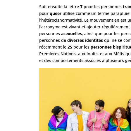
Suit ensuite la lettre
T
pour les personnes
tra
pour
queer
utilisé comme un terme parapluie 
l’hétérocisnormativité. Le mouvement en est un
l’acronyme est vivant et ajouter régulièrement 
personnes
asexuelles
, ainsi que pour les per
personnes d
e diverses identités
qui ne se con
récemment le
2S
pour les
personnes bispiritue
Premières Nations, aux Inuits, et aux Métis q
et des comportements associés à plusieurs ge