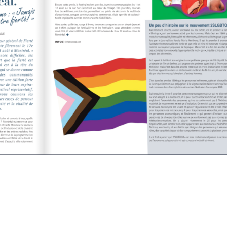
lles
Droit & Affaires
Escapades & Tourisme
Société
L